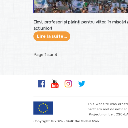
Elevi, profesori și părinți pentru viitor, în mișcări
acțiunilor!
Lire la suite...
Page 1 sur 3
This website was create
partners and do not nece
[Project number: CSO-L
Copyright © 2026 - Walk the Global Walk