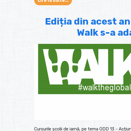
Lire la suite...
Ediția din acest an
Walk s-a a
Cursurile școlii de iarnă, pe tema ODD 13 - Acțiu