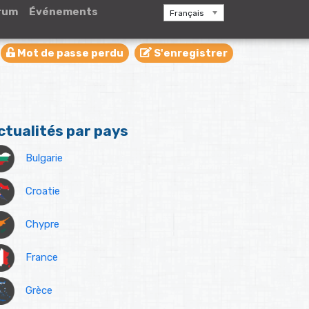
rum
Événements
Français
Mot de passe perdu
S'enregistrer
ctualités par pays
Bulgarie
Croatie
Chypre
France
Grèce