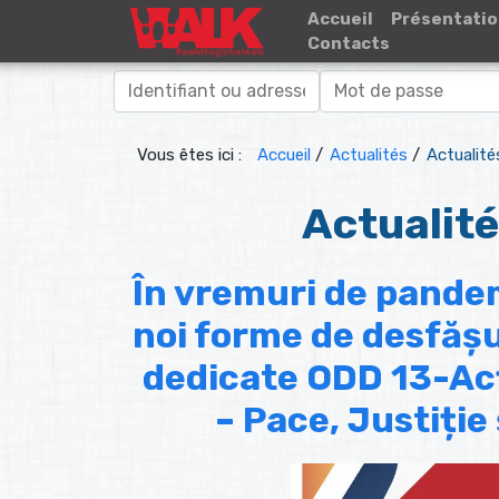
Accueil
Présentati
Contacts
Vous êtes ici :
Accueil
/
Actualités
/
Actualit
Actualit
În vremuri de pande
noi forme de desfășu
dedicate ODD 13-Ac
– Pace, Justiție 