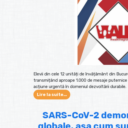
Elevii din cele 12 unități de învățământ din Bucu
transmițând aproape 1.000 de mesaje puternice că
acțiune urgentă în domeniul dezvoltării durabile.
Lire la suite...
SARS-CoV-2 demons
globale, așa cum sun