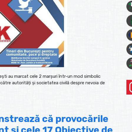
rești au marcat cele 2 marșuri într-un mod simbolic
tre autorități și societatea civilă despre nevoia de
trează că provocările
t și cele 17 Obiective de