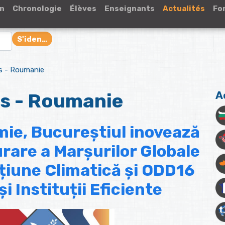
on
Chronologie
Élèves
Enseignants
Actualités
Fo
S'identifier
és - Roumanie
és - Roumanie
A
mie, Bucureștiul inovează
rare a Marșurilor Globale
țiune Climatică și ODD16
și Instituții Eficiente