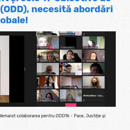
 (ODD), necesită abordări
lobale!
au demarat colaborarea pentru ODD16 - Pace, Justiție și