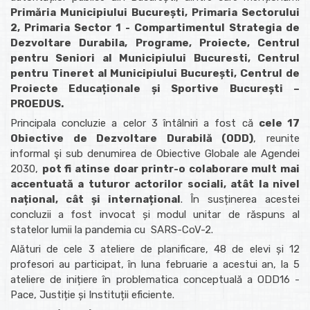
Primăria Municipiului București, Primaria Sectorului
2, Primaria Sector 1 - Compartimentul Strategia de
Dezvoltare Durabila, Programe, Proiecte, Centrul
pentru Seniori al Municipiului Bucuresti, Centrul
pentru Tineret al Municipiului București, Centrul de
Proiecte Educaționale și Sportive București –
PROEDUS.
Principala concluzie a celor 3 întâlniri a fost că
cele 17
Obiective de Dezvoltare Durabilă (ODD)
, reunite
informal şi sub denumirea de Obiective Globale ale Agendei
2030,
pot fi atinse doar printr-o colaborare mult mai
accentuată a tuturor actorilor sociali, atât la nivel
național, cât și internațional
. În susținerea acestei
concluzii a fost invocat și modul unitar de răspuns al
statelor lumii la pandemia cu
SARS-CoV-2.
Alături de cele 3 ateliere de planificare, 48 de elevi și 12
profesori au participat, în luna februarie a acestui an, la 5
ateliere de inițiere în problematica conceptuală a ODD16 -
Pace, Justiție și Instituții eficiente.