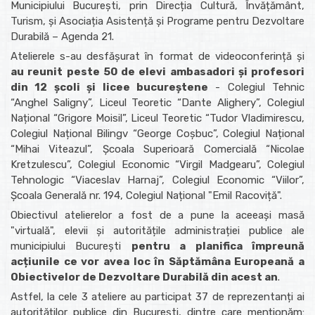
Municipiului București, prin Direcția Cultură, Învățământ,
Turism, și Asociația Asistență și Programe pentru Dezvoltare
Durabilă – Agenda 21.
Atelierele s-au desfășurat în format de videoconferință și
au reunit peste 50 de elevi ambasadori și profesori
din 12 școli și licee bucureștene
- Colegiul Tehnic
“Anghel Saligny”, Liceul Teoretic “Dante Alighery”, Colegiul
Național “Grigore Moisil”, Liceul Teoretic “Tudor Vladimirescu,
Colegiul Național Bilingv “George Coșbuc”, Colegiul Național
“Mihai Viteazul”, Școala Superioară Comercială “Nicolae
Kretzulescu”, Colegiul Economic “Virgil Madgearu”, Colegiul
Tehnologic “Viaceslav Harnaj”, Colegiul Economic “Viilor”,
Școala Generală nr. 194, Colegiul Național "Emil Racoviță".
Obiectivul atelierelor a fost de a pune la aceeași masă
"virtuală", elevii și autoritățile administrației publice ale
municipiului București
pentru a planifica împreună
acțiunile ce vor avea loc în Săptămâna Europeană a
Obiectivelor de Dezvoltare Durabilă din acest an
.
Astfel, la cele 3 ateliere au participat 37 de reprezentanți ai
autorităților publice din București, dintre care menționăm: