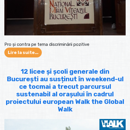
Pro și contra pe tema discriminării pozitive
Lire la suite...
12 licee și școli generale din
București au susținut în weekend-ul
ce tocmai a trecut parcursul
sustenabil al orașului în cadrul
proiectului european Walk the Global
Walk