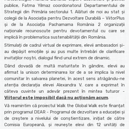
publice, Fatma Yilmaz coordonatorul Departamentului de
Strategii din Primăria sectorului 1. Alături de noi au stat și
colegii de la Asociația pentru Dezvoltare Durabilă – ViitorPlus
și de la Asociația Pachamama România 2 organizații
naționale recunoscute pentru devotamentul cu care se
implică în problematica sustenabilității din România.
Stimulați de cadrul virtual de exprimare, elevii ambasadori și-
au depășit emoțiile și au pus multe întrebări de clarificare
invitaților noștri, dialogul fiind unul extrem de dinamic.
Dând dovadă de multă maturitate în gândire, elevii au
afirmat la unison determinarea lor de a se implica la nivel
comunitar în salvarea planetei, în acest sens atrăgându-ne
atenția declarația elevei Alexandra V. care a exprimat în
câteva cuvinte un adevăr prezent în mintea tuturor -
Viitorul este imposibil dacă nu acționăm acum
.
Vă reamintim că proiectul Walk the Global Walk este finanțat
prin programul DEAR - Programul de dezvoltare a educației și
de creștere a nivelului de conștientizare, inițiat de către
Comisia Europeană, și reunește elevi din 12 unități de