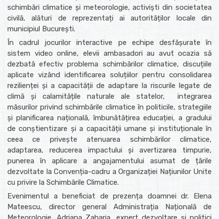
schimbări climatice și meteorologie, activiști din societatea
civilă, alături de reprezentați ai autorităților locale din
municipiul București.
În cadrul jocurilor interactive pe echipe desfășurate în
sistem video online, elevii ambasadori au avut ocazia să
dezbată efectiv problema schimbărilor climatice, discuțiile
aplicate vizând identificarea soluțiilor pentru consolidarea
rezilienței și a capacității de adaptare la riscurile legate de
climă și calamitățile naturale ale statelor, integrarea
măsurilor privind schimbările climatice în politicile, strategiile
și planificarea națională, îmbunătățirea educației, a gradului
de conștientizare și a capacității umane și instituționale în
ceea ce privește atenuarea schimbărilor climatice,
adaptarea, reducerea impactului și avertizarea timpurie,
punerea în aplicare a angajamentului asumat de țările
dezvoltate la Convenția-cadru a Organizației Națiunilor Unite
cu privire la Schimbările Climatice.
Evenimentul a beneficiat de prezența doamnei dr. Elena
Mateescu, director general Administrația Națională de
Meteorologie, Adriana Zaharia, expert dezvoltare și politici