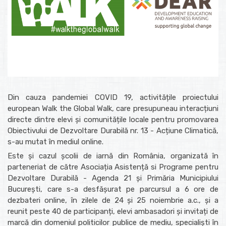
Din cauza pandemiei COVID 19, activitățile proiectului
european Walk the Global Walk, care presupuneau interacțiuni
directe dintre elevi și comunitățile locale pentru promovarea
Obiectivului de Dezvoltare Durabilă nr. 13 - Acțiune Climatică,
s-au mutat în mediul online.
Este și cazul școlii de iarnă din România, organizată în
parteneriat de către Asociația Asistență si Programe pentru
Dezvoltare Durabilă - Agenda 21 și Primăria Municipiului
București, care s-a desfășurat pe parcursul a 6 ore de
dezbateri online, în zilele de 24 și 25 noiembrie a.c., și a
reunit peste 40 de participanți, elevi ambasadori și invitați de
marcă din domeniul politicilor publice de mediu, specialiști în