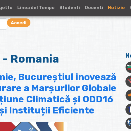
ogetto
Linea del Tempo
Studenti
Docenti
Notizie
Accedi
e - Romania
N
mie, Bucureștiul inovează
rare a Marșurilor Globale
țiune Climatică și ODD16
și Instituții Eficiente