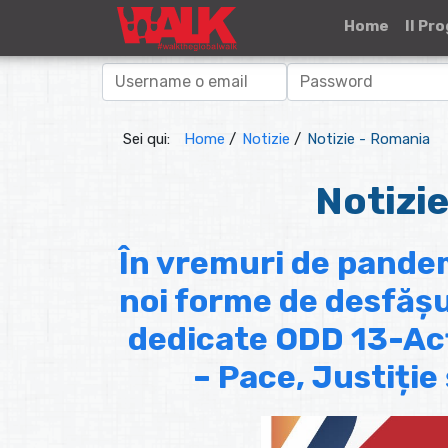
Home
Il Pr
Sei qui:
Home
/
Notizie
/
Notizie - Romania
Notizi
În vremuri de pande
noi forme de desfășu
dedicate ODD 13-Ac
– Pace, Justiție 