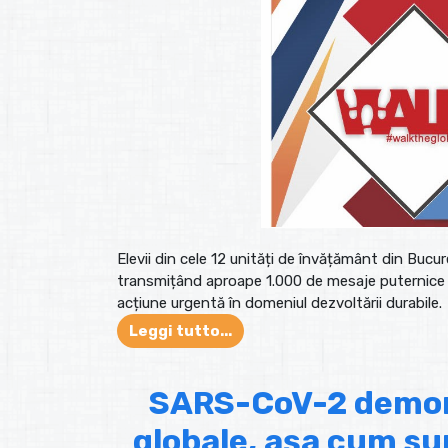
Elevii din cele 12 unități de învățământ din Bucu
transmițând aproape 1.000 de mesaje puternice că
acțiune urgentă în domeniul dezvoltării durabile.
Leggi tutto...
SARS-CoV-2 demons
globale, așa cum sun