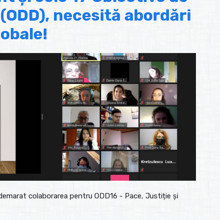
 (ODD), necesită abordări
lobale!
au demarat colaborarea pentru ODD16 - Pace, Justiție și