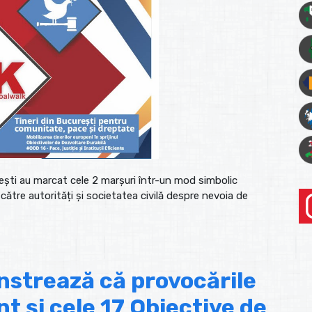
rești au marcat cele 2 marșuri într-un mod simbolic
tre autorități și societatea civilă despre nevoia de
trează că provocările
t și cele 17 Obiective de