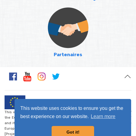
Partenaires
This website uses cookies to ensure you get the
This website was created and maintained with the financial support of
best experience on our website.
Learn more
the European Union. Its contents are the sole responsibility of CARDET
and its project partners and do not necessarily reflect the views of the
European Union.
Got it!
[Project number: CSO-LA/2017/388-223] -
Privacy Policy