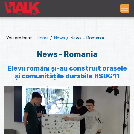
You are here:
Home
/
News
/
News - Romania
News - Romania
Elevii români și-au construit orașele
și comunitățile durabile #SDG11