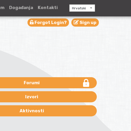
um
Događanja
Kontakti
Hrvatski
Forgot Login?
Sign up
Forumi
Izvori
Aktivnosti