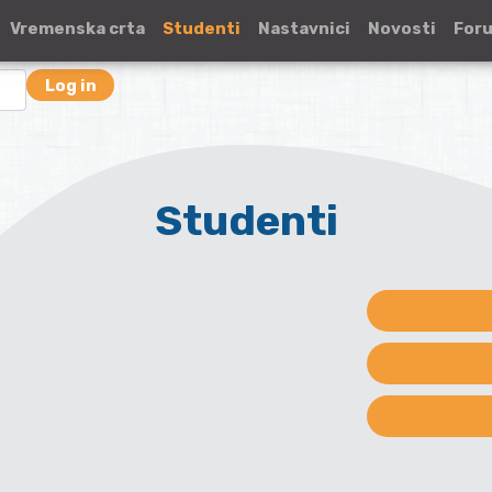
Vremenska crta
Studenti
Nastavnici
Novosti
For
Log in
Studenti