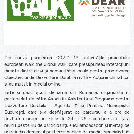
Din cauza pandemiei COVID 19, activitățile proiectului
european Walk the Global Walk, care presupuneau interacțiuni
directe dintre elevi și comunitățile locale pentru promovarea
Obiectivului de Dezvoltare Durabilă nr. 13 - Acțiune Climatică,
s-au mutat în mediul online.
Este și cazul școlii de iarnă din România, organizată în
parteneriat de către Asociația Asistență si Programe pentru
Dezvoltare Durabilă - Agenda 21 și Primăria Municipiului
București, care s-a desfășurat pe parcursul a 6 ore de
dezbateri online, în zilele de 24 și 25 noiembrie a.c., și a
reunit peste 40 de participanți, elevi ambasadori și invitați de
marcă din domeniul politicilor publice de mediu, specialiști în