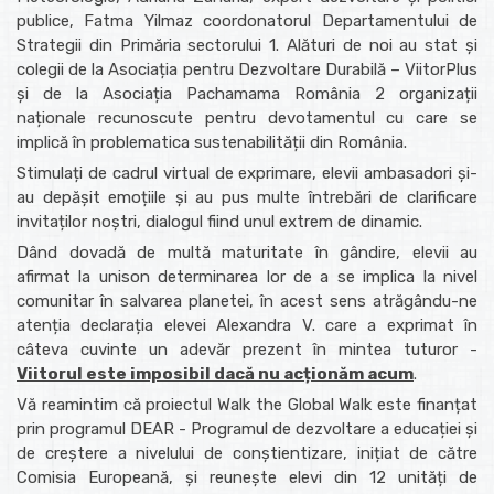
publice, Fatma Yilmaz coordonatorul Departamentului de
Strategii din Primăria sectorului 1. Alături de noi au stat și
colegii de la Asociația pentru Dezvoltare Durabilă – ViitorPlus
și de la Asociația Pachamama România 2 organizații
naționale recunoscute pentru devotamentul cu care se
implică în problematica sustenabilității din România.
Stimulați de cadrul virtual de exprimare, elevii ambasadori și-
au depășit emoțiile și au pus multe întrebări de clarificare
invitaților noștri, dialogul fiind unul extrem de dinamic.
Dând dovadă de multă maturitate în gândire, elevii au
afirmat la unison determinarea lor de a se implica la nivel
comunitar în salvarea planetei, în acest sens atrăgându-ne
atenția declarația elevei Alexandra V. care a exprimat în
câteva cuvinte un adevăr prezent în mintea tuturor -
Viitorul este imposibil dacă nu acționăm acum
.
Vă reamintim că proiectul Walk the Global Walk este finanțat
prin programul DEAR - Programul de dezvoltare a educației și
de creștere a nivelului de conștientizare, inițiat de către
Comisia Europeană, și reunește elevi din 12 unități de