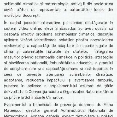
schimbări climatice și meteorologie, activiști din societatea
civilă, alături de reprezentați ai autorităților locale din
municipiul București.
În cadrul jocurilor interactive pe echipe desfășurate în
sistem video online, elevii ambasadori au avut ocazia să
dezbată efectiv problema schimbărilor climatice, discuțiile
aplicate vizând identificarea soluțiilor pentru consolidarea
rezilienței și a capacității de adaptare la riscurile legate de
climă și calamitățile naturale ale statelor, integrarea
măsurilor privind schimbările climatice în politicile, strategiile
și planificarea națională, îmbunătățirea educației, a gradului
de conștientizare și a capacității umane și instituționale în
ceea ce privește atenuarea schimbărilor climatice,
adaptarea, reducerea impactului și avertizarea timpurie,
punerea în aplicare a angajamentului asumat de țările
dezvoltate la Convenția-cadru a Organizației Națiunilor Unite
cu privire la Schimbările Climatice.
Evenimentul a beneficiat de prezența doamnei dr. Elena
Mateescu, director general Administrația Națională de
Meteorologie, Adriana Zaharia, expert dezvoltare și politici