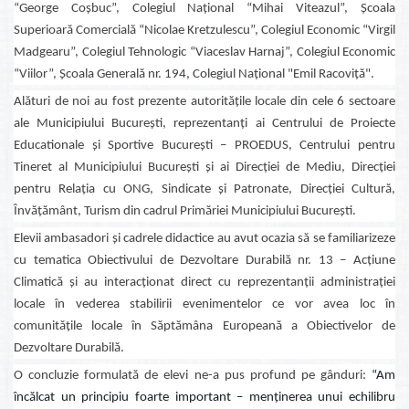
“George Coșbuc”, Colegiul Național “Mihai Viteazul”, Școala
Superioară Comercială “Nicolae Kretzulescu”, Colegiul Economic “Virgil
Madgearu”, Colegiul Tehnologic “Viaceslav Harnaj”, Colegiul Economic
“Viilor”, Școala Generală nr. 194, Colegiul Național "Emil Racoviță".
Alături de noi au fost prezente autoritățile locale din cele 6 sectoare
ale Municipiului București, reprezentanți ai Centrului de Proiecte
Educationale și Sportive București – PROEDUS, Centrului pentru
Tineret al Municipiului București și ai Direcției de Mediu, Direcției
pentru Relația cu ONG, Sindicate și Patronate, Direcției Cultură,
Învățământ, Turism din cadrul Primăriei Municipiului București.
Elevii ambasadori și cadrele didactice au avut ocazia să se familiarizeze
cu tematica Obiectivului de Dezvoltare Durabilă nr. 13 – Acțiune
Climatică și au interacționat direct cu reprezentanții administrației
locale în vederea stabilirii evenimentelor ce vor avea loc în
comunitățile locale în Săptămâna Europeană a Obiectivelor de
Dezvoltare Durabilă.
O concluzie formulată de elevi ne-a pus profund pe gânduri:
“Am
încălcat un principiu foarte important – menținerea unui echilibru