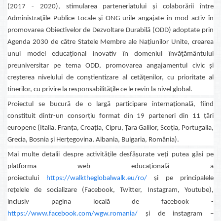
(2017 - 2020), stimularea parteneriatului şi colaborării între
Administraţiile Publice Locale şi ONG-urile angajate în mod activ în
promovarea Obiectivelor de Dezvoltare Durabilă (ODD) adoptate prin
Agenda 2030 de către Statele Membre ale Națiunilor Unite, crearea
unui model educaţional inovativ în domeniul învăţământului
preuniversitar pe tema ODD, promovarea angajamentul civic şi
creşterea nivelului de conştientizare al cetăţenilor, cu prioritate al
tinerilor, cu privire la responsabilităţile ce le revin la nivel global.
Proiectul se bucură de o largă participare internațională, fiind
constituit dintr-un consorțiu format din 19 parteneri din 11 țări
europene (Italia, Franța, Croația, Cipru, Țara Galilor, Scoția, Portugalia,
Grecia, Bosnia și Herțegovina, Albania, Bulgaria, România).
Mai multe detalii despre activitățile desfășurate veți putea găsi pe
platforma web educațională a
proiectului
https://walktheglobalwalk.eu/ro/
și pe principalele
rețelele de socializare (Facebook, Twitter, Instagram, Youtube),
inclusiv pagina locală de facebook -
https://www.facebook.com/wgw.romania/
și de instagram –