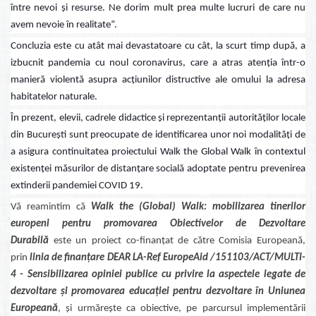
între nevoi și resurse. Ne dorim mult prea multe lucruri de care nu
avem nevoie în realitate”.
Concluzia este cu atât mai devastatoare cu cât, la scurt timp după, a
izbucnit pandemia cu noul coronavirus, care a atras atenția într-o
manieră violentă asupra acțiunilor distructive ale omului la adresa
habitatelor naturale.
În prezent, elevii, cadrele didactice și reprezentanții autorităților locale
din București sunt preocupate de identificarea unor noi modalități de
a asigura continuitatea proiectului Walk the Global Walk în contextul
existenței măsurilor de distanțare socială adoptate pentru prevenirea
extinderii pandemiei COVID 19.
Vă reamintim că
Walk the (Global) Walk: mobilizarea tinerilor
europeni pentru promovarea Obiectivelor de Dezvoltare
Durabilă
este un proiect co-finanțat de către Comisia Europeană,
prin
linia de finanțare DEAR LA-Ref EuropeAid /151103/ACT/MULTI-
4 - Sensibilizarea opiniei publice cu privire la aspectele legate de
dezvoltare și promovarea educației pentru dezvoltare în Uniunea
Europeană
, și urmărește ca obiective, pe parcursul implementării