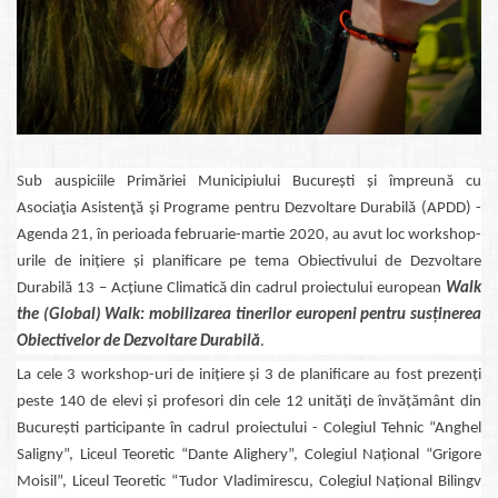
Sub auspiciile Primăriei Municipiului București și împreună cu
Asociaţia Asistenţă şi Programe pentru Dezvoltare Durabilă (APDD) -
Agenda 21, în perioada februarie-martie 2020, au avut loc workshop-
urile de inițiere și planificare pe tema Obiectivului de Dezvoltare
Durabilă 13 – Acțiune Climatică din cadrul proiectului european
Walk
the (Global) Walk: mobilizarea tinerilor europeni pentru susținerea
Obiectivelor de Dezvoltare Durabilă
.
La cele 3 workshop-uri de inițiere și 3 de planificare au fost prezenți
peste 140 de elevi și profesori din cele 12 unități de învățământ din
București participante în cadrul proiectului - Colegiul Tehnic “Anghel
Saligny”, Liceul Teoretic “Dante Alighery”, Colegiul Național “Grigore
Moisil”, Liceul Teoretic “Tudor Vladimirescu, Colegiul Național Bilingv