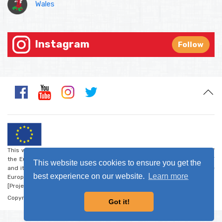
Wales
Instagram
Follow
This website was created and maintained with the financial support of
the European Union. Its contents are the sole responsibility of CARDET
This website uses cookies to ensure you get the
and its project partners and do not necessarily reflect the views of the
best experience on our website.
Learn more
European Union.
[Project number: CSO-LA/2017/388-223] -
Privacy Policy
Copyright © 2026 - Walk the Global Walk
Got it!