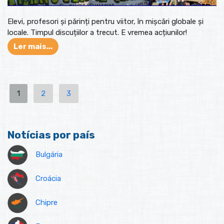
Elevi, profesori și părinți pentru viitor, în mișcări globale și
locale. Timpul discuțiilor a trecut. E vremea acțiunilor!
Ler mais...
1
2
3
Notícias por país
Bulgária
Croácia
Chipre