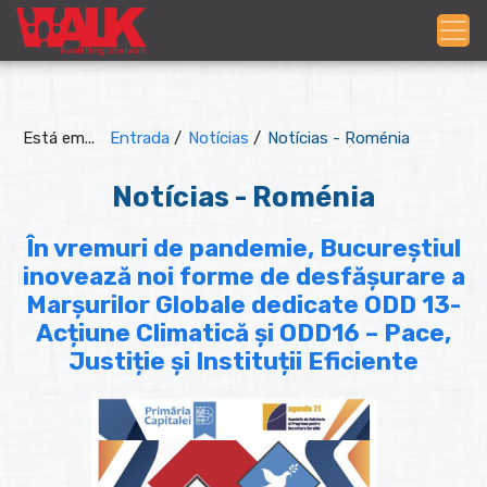
Está em...
Entrada
/
Notícias
/
Notícias - Roménia
Notícias - Roménia
În vremuri de pandemie, Bucureștiul
inovează noi forme de desfășurare a
Marșurilor Globale dedicate ODD 13-
Acțiune Climatică și ODD16 – Pace,
Justiție și Instituții Eficiente