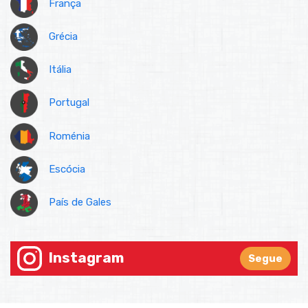
França
Grécia
Itália
Portugal
Roménia
Escócia
País de Gales
Instagram
Segue