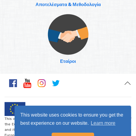
Αποτελέσματα & Μεθοδολογία
Εταίροι
This website uses cookies to ensure you get the
This website was created and maintained with the financial support of
best experience on our website.
Learn more
the European Union. Its contents are the sole responsibility of CARDET
and its project partners and do not necessarily reflect the views of the
European Union.